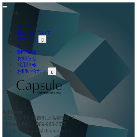
MENU
ホーム
私たちについて
サービス
チーム
制作実績
お知らせ
採用情報
お問い合わせ
─────────────────────
Address
愛媛県伊予郡松前町上高柳315−4
Phone＆FAX：089-985-2575
E-mail：capsule@k6.dion.ne.jp