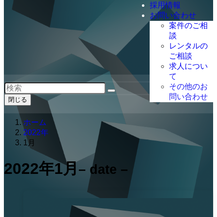
採用情報
お問い合わせ
案件のご相
談
レンタルの
ご相談
求人につい
て
その他のお
問い合わせ
閉じる
ホーム
2022年
1月
2022年1月
– date –