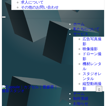
求人について
その他のお問い合わせ
ホーム
私たちについて
サービス
広告写真撮
影
映像撮影
ドローン撮
影
機材レンタ
ル
スタジオレ
ンタル
縦型動画撮
影
チーム
制作実績
お知らせ